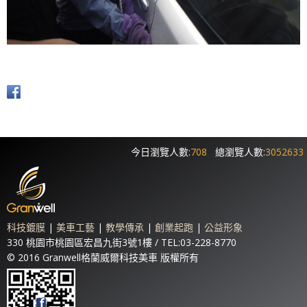
今日瀏覽人數:
708
總瀏覽人數:
3052633
科技鍍膜
|
美車工藝
|
教學傳承
|
創業起跑
|
公益形象
330 桃園市桃園區宏昌九街3號1樓 / TEL:03-228-8770
© 2016 Granwell格蘭威爾科技美車 版權所有