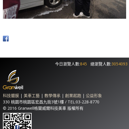
今日瀏覽人數:
845
總瀏覽人數:
3054093
科技鍍膜
|
美車工藝
|
教學傳承
|
創業起跑
|
公益形象
330 桃園市桃園區宏昌九街3號1樓 / TEL:03-228-8770
© 2016 Granwell格蘭威爾科技美車 版權所有