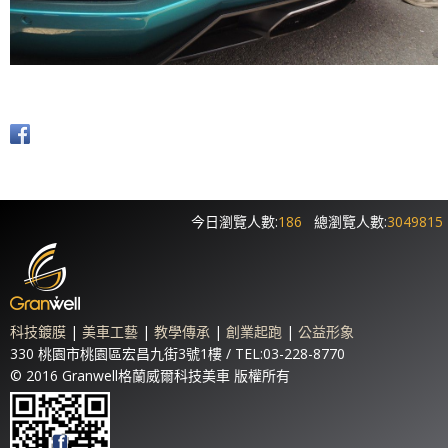
今日瀏覽人數:
186
總瀏覽人數:
3049815
科技鍍膜
|
美車工藝
|
教學傳承
|
創業起跑
|
公益形象
330 桃園市桃園區宏昌九街3號1樓 / TEL:03-228-8770
© 2016 Granwell格蘭威爾科技美車 版權所有