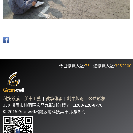
今日瀏覽人數:
75
總瀏覽人數:
3052000
科技鍍膜
|
美車工藝
|
教學傳承
|
創業起跑
|
公益形象
330 桃園市桃園區宏昌九街3號1樓 / TEL:03-228-8770
© 2016 Granwell格蘭威爾科技美車 版權所有