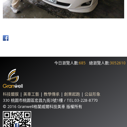
今日瀏覽人數:
685
總瀏覽人數:
3052610
科技鍍膜
|
美車工藝
|
教學傳承
|
創業起跑
|
公益形象
330 桃園市桃園區宏昌九街3號1樓 / TEL:03-228-8770
© 2016 Granwell格蘭威爾科技美車 版權所有