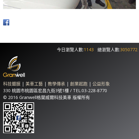
今日瀏覽人數:
1143
總瀏覽人數:
3050772
科技鍍膜
|
美車工藝
|
教學傳承
|
創業起跑
|
公益形象
330 桃園市桃園區宏昌九街3號1樓 / TEL:03-228-8770
© 2016 Granwell格蘭威爾科技美車 版權所有