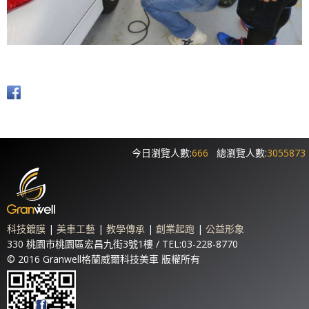
今日瀏覽人數:
666
總瀏覽人數:
3055873
科技鍍膜
|
美車工藝
|
教學傳承
|
創業起跑
|
公益形象
330 桃園市桃園區宏昌九街3號1樓 / TEL:03-228-8770
© 2016 Granwell格蘭威爾科技美車 版權所有