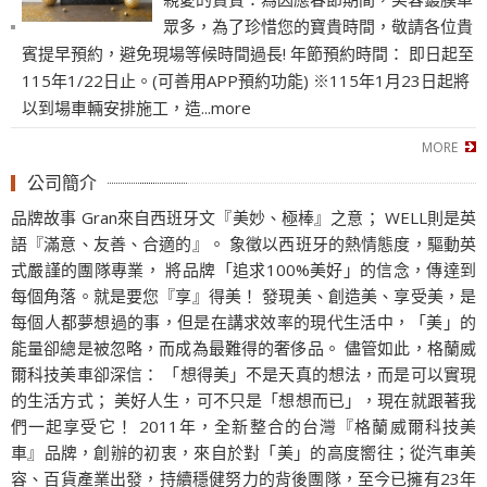
眾多，為了珍惜您的寶貴時間，敬請各位貴
賓提早預約，避免現場等候時間過長! 年節預約時間： 即日起至
115年1/22日止。(可善用APP預約功能) ※115年1月23日起將
以到場車輛安排施工，造...more
公司簡介
品牌故事 Gran來自西班牙文『美妙、極棒』之意； WELL則是英
語『滿意、友善、合適的』。 象徵以西班牙的熱情態度，驅動英
式嚴謹的團隊專業， 將品牌「追求100%美好」的信念，傳達到
每個角落。就是要您『享』得美！ 發現美、創造美、享受美，是
每個人都夢想過的事，但是在講求效率的現代生活中，「美」的
能量卻總是被忽略，而成為最難得的奢侈品。 儘管如此，格蘭威
爾科技美車卻深信： 「想得美」不是天真的想法，而是可以實現
的生活方式； 美好人生，可不只是「想想而已」，現在就跟著我
們一起享受它！ 2011年，全新整合的台灣『格蘭威爾科技美
車』品牌，創辦的初衷，來自於對「美」的高度嚮往；從汽車美
容、百貨產業出發，持續穩健努力的背後團隊，至今已擁有23年