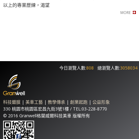
以上的專業歷練，渴望
今日瀏覽人數:
808
總瀏覽人數:
3058034
科技鍍膜
|
美車工藝
|
教學傳承
|
創業起跑
|
公益形象
330 桃園市桃園區宏昌九街3號1樓 / TEL:03-228-8770
© 2016 Granwell格蘭威爾科技美車 版權所有