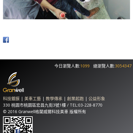
今日瀏覽人數:
1099
總瀏覽人數:
3054347
科技鍍膜
|
美車工藝
|
教學傳承
|
創業起跑
|
公益形象
330 桃園市桃園區宏昌九街3號1樓 / TEL:03-228-8770
© 2016 Granwell格蘭威爾科技美車 版權所有