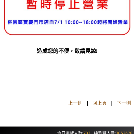
造成您的不便，敬請見諒!
上一則
|
回上頁
|
下一則
今日瀏覽人數:
703
總瀏覽人數:
3052628